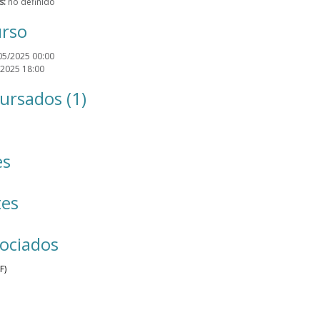
s:
no definido
urso
05/2025 00:00
2025 18:00
ursados (1)
es
tes
ociados
F)