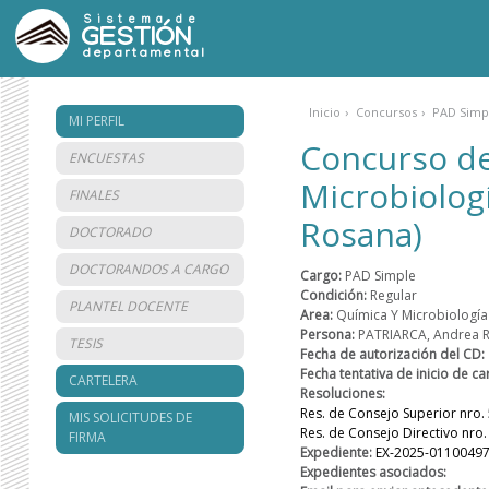
Sistema de
GESTIÓN
departamental
Inicio
›
Concursos
›
PAD Simpl
MI PERFIL
Concurso de
ENCUESTAS
Microbiolog
FINALES
Rosana)
DOCTORADO
DOCTORANDOS A CARGO
Cargo:
PAD Simple
Condición:
Regular
PLANTEL DOCENTE
Area:
Química Y Microbiología
Persona:
PATRIARCA, Andrea 
TESIS
Fecha de autorización del CD:
Fecha tentativa de inicio de ca
CARTELERA
Resoluciones:
Res. de Consejo Superior nro.
MIS SOLICITUDES DE
Res. de Consejo Directivo nro.
FIRMA
Expediente:
EX-2025-0110049
Expedientes asociados: